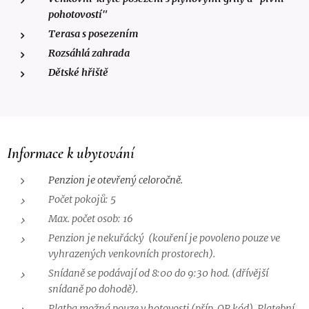
pohotovostí"
Terasa s posezením
Rozsáhlá zahrada
Dětské hřiště
Informace k ubytování
Penzion je otevřený celoročně.
Počet pokojů: 5
Max. počet osob: 16
Penzion je nekuřácký (kouření je povoleno pouze ve
vyhrazených venkovních prostorech).
Snídaně se podávají od 8:00 do 9:30 hod. (dřívější
snídaně po dohodě).
Platba možná pouze v hotovosti (příp. QR kód). Platební