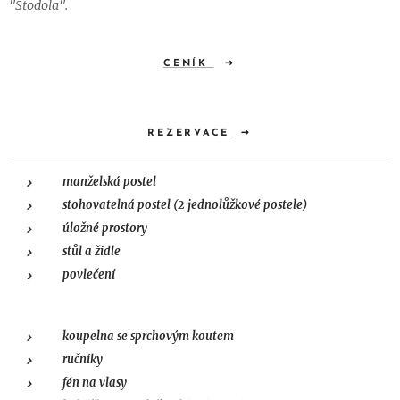
"Stodola".
CENÍK
REZERVACE
manželská postel
stohovatelná postel (2 jednolůžkové postele)
úložné prostory
stůl a židle
povlečení
koupelna se sprchovým koutem
ručníky
fén na vlasy