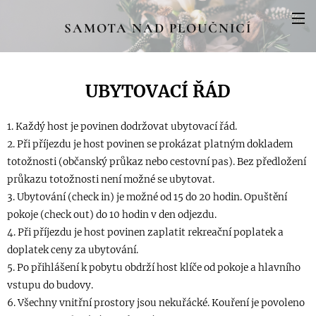
SAMOTA
NAD PLOUČNICÍ
UBYTOVACÍ ŘÁD
1. Každý host je povinen dodržovat ubytovací řád.
2. Při příjezdu je host povinen se prokázat platným dokladem
totožnosti (občanský průkaz nebo cestovní pas). Bez předložení
průkazu totožnosti není možné se ubytovat.
3. Ubytování (check in) je možné od 15 do 20 hodin. Opuštění
pokoje (check out) do 10 hodin v den odjezdu.
4. Při příjezdu je host povinen zaplatit rekreační poplatek a
doplatek ceny za ubytování.
5. Po přihlášení k pobytu obdrží host klíče od pokoje a hlavního
vstupu do budovy.
6. Všechny vnitřní prostory jsou nekuřácké. Kouření je povoleno