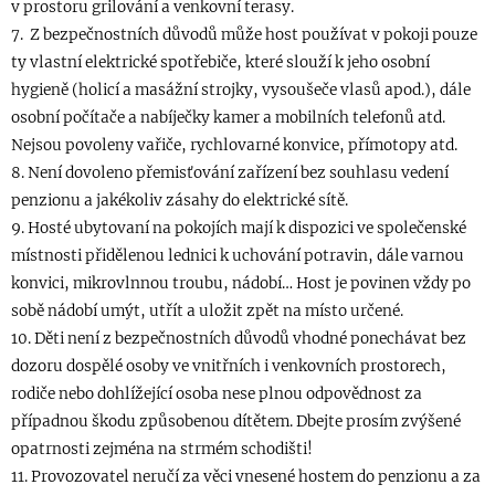
v prostoru grilování a venkovní terasy.
7. Z bezpečnostních důvodů může host používat v pokoji pouze
ty vlastní elektrické spotřebiče, které slouží k jeho osobní
hygieně (holicí a masážní strojky, vysoušeče vlasů apod.), dále
osobní počítače a nabíječky kamer a mobilních telefonů atd.
Nejsou povoleny vařiče, rychlovarné konvice, přímotopy atd.
8. Není dovoleno přemisťování zařízení bez souhlasu vedení
penzionu a jakékoliv zásahy do elektrické sítě.
9. Hosté ubytovaní na pokojích mají k dispozici ve společenské
místnosti přidělenou lednici k uchování potravin, dále varnou
konvici, mikrovlnnou troubu, nádobí… Host je povinen vždy po
sobě nádobí umýt, utřít a uložit zpět na místo určené.
10. Děti není z bezpečnostních důvodů vhodné ponechávat bez
dozoru dospělé osoby ve vnitřních i venkovních prostorech,
rodiče nebo dohlížející osoba nese plnou odpovědnost za
případnou škodu způsobenou dítětem. Dbejte prosím zvýšené
opatrnosti zejména na strmém schodišti!
11. Provozovatel neručí za věci vnesené hostem do penzionu a za