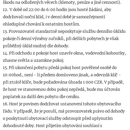
škodu na odložených věcech (klenoty, peníze a jiné cennosti).
12. V době od 22:00 do 6:00 hodin jsou hosté žádáni, aby
dodržovali noční klid, i v denní době je samozřejmostí
ohleduplné chování k ostatním hostům.
13. Provozovatel standartně neposkytuje službu denního úklidu
pokoje či denní výměny ručníků, při delších pobytech je však
průběžný úklid možný dle dohody.
14. Při odchodu z pokoje host uzavře okna, vodovodní kohoutky,
zhasne světla a uzamkne pokoj.
15. Při ukončení pobytu předá pokoj host pověřené osobě do
10:00hod., není - li předem domluveno jinak, a odevzdá klíč -
při ztrátě klíče, bude požadována úhrada 1 000 CZK. V případě,
že host ve stanovenou dobu pokoj nepředá, bude mu účtován
poplatek za další den pobytu dle ceníku.
16. Host je povinen dodržovat ustanovení tohoto ubytovacího
řádu. V případě, že je poruší, má provozovatek právo od dohody
o poskytnutí ubytovací služby odstoupit před uplynutím
dohodnuté doby. Host přijetím ubytování souhlasí s